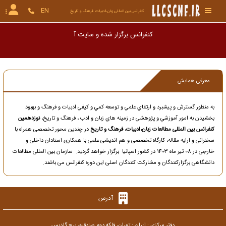
EN
کنفرانس بین المللی زبان،ادبیات، فرهنگ و تاریخ
کنفرانس برگزار شده و س
معرفی همایش
به منظور گسترش و پيشبرد و ارتقاي علمي و توسعه کمي و کيفي ادبیات و فرهنگ و بهبود
بخشيدن به امور آموزشي و پژوهشي در زمينه هاي زبان و ادب ، فرهنگ و تاریخ،
نوزدهمین
کنفرانس بین المللی مطالعات زبان،ادبیات، فرهنگ و تاریخ
در چندین محور تخصصی همراه با
سخنرانی و ارایه مقاله، کارگاه تخصصی و هم اندیشی علمی با همکاری استادان داخلی و
خارجی در 08 تیر ماه 1403 در کشور اسپانیا برگزار خواهد گردید. سازمان بین المللی مطالعات
دانشگاهی برگزارکنندگان و مشارکت کنندگان اصلی این دوره کنفرانس می باشند.
آدرس
دفتر مرکزی : ایران : تهران، فلکه دوم صادقیه، برج گلدیس