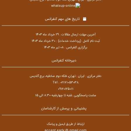
تاریخ های مهم کنفرانس
آخرین مهلت ارسال مقالات : 29 خرداد ماه 1403
ثبت نام کامل (پرداخت خدمات) : 30 خرداد ماه 1403
برگزاری کنفرانس : 08 تیر ماه 1403
دبیرخانه کنفرانس
دفتر مرکزی : ایران : تهران، فلکه دوم صادقیه، برج گلدیس
Tel : 02171053038
09120125011
ساعت پاسخگویی :شنبه تا چهارشنبه 8:30 الی 15
پشتیبانی و پرسش از کارشناسان
ارتباط از طریق ایمیل و پیامک
accept.early @ gmail.com