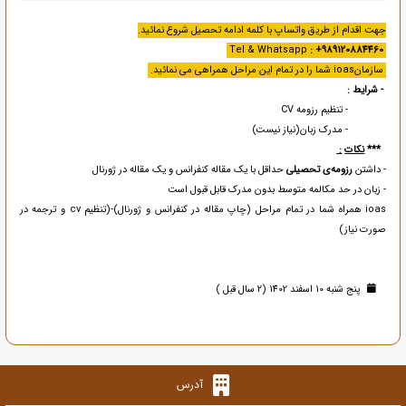
جهت اقدام از طریق واتساپ با کلمه ادامه تحصیل شروع نمائید.
: +989120884460
Tel & Whatsapp
سازمانioas شما را در تمام این مراحل همراهی می نمائید.
- شرایط :
- تنظیم رزومه CV
- مدرک زبان(نیاز نیست)
***
نکات
:
- داشتن
رزومه‌ی تحصیلی
حداقل با یک مقاله کنفرانس و یک مقاله در ژورنال
- زبان در حد مکالمه متوسط بدون مدرک قابل قبول است
ioas همراه شما در تمام مراحل (چاپ مقاله در کنفرانس و ژورنال)-(تنظیم cv و ترجمه در
صورت نیاز)
پنج شنبه 10 اسفند 1402 (2 سال قبل )
آدرس