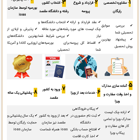
3
2
1
- مشاوره تخصصی
- قرارداد و شروع
- انتخاب کشور،
بورسیه توسط سازمان
رایگان
پروسه
رشته و دانشگاه مقصد
ioas
✔ عقد قرارداد و ارائه
✔ انتخاب دانشگاه‌ها و
✔ بررسی سوابق
چک لیست های مورد
رشته‌های مورد علاقه
✔ پذیرش و اپلای از
تحصیلی شما
نیاز
✔ بررسی شرایط شما
بهترین دانشگاه‌های
✔ پیشنهاد بهترین
✔ اقساط کل پروسه
برای بورسیه‌های
اروپایی، کانادا و آمریکا
روش تحصیل
شما
تحصیلی
5
- آماده سازی مدارک
7
- ورود به کشور
8
6
- خدمات بعد از ویزا
- پشتیبانی یک ساله
و اخذ وقت سفارت و
مقصد
ویزا
✔ پیکاپ فرودگاهی
✔ اراده چک لیست
✔ ثبت نام حضوری در
✔ بعد از ورود به کشور
✔ یک سال پشتیبانی و
مدارک ویزا و تمامی
دانشگاه
مقصد نیز سازمان
حمایت رایگان توسط
کار های سفارت و
✔ افتتاح حساب بانکی
ioas همراه شماست
سازمان ioas
پیکاپ ویزا
✔ اخذ کارت اقامت